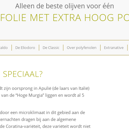
Alleen de beste olijven voor één
JFOLIE MET EXTRA HOOG 
aldo
De Eliodoro
De Classic
Over polyfenolen
Extranative
 SPECIAAL?
dt zijn oorsprong in Apulië (de laars van Italië)
k van de “Hoge Murgia” liggen en wordt al 5
door een microklimaat in dit gebied aan de
ternachten dragen bij aan de algemene
 Coratina-variëteit, deze variëteit wordt niet