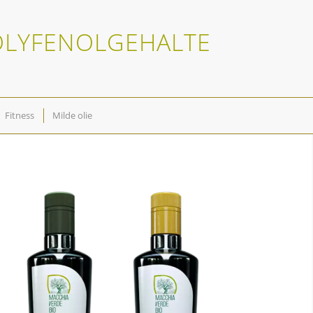
POLYFENOLGEHALTE
Fitness
Milde olie