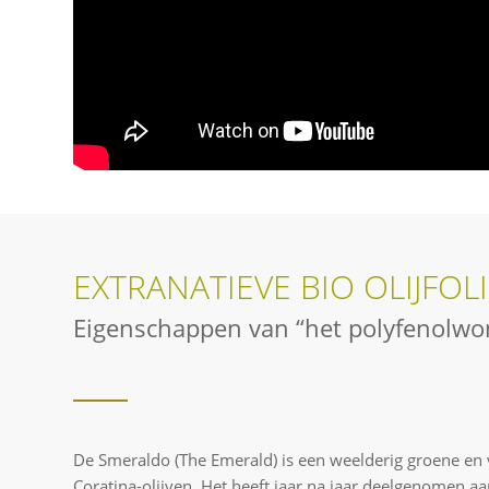
EXTRANATIEVE BIO OLIJFOL
Eigenschappen van “het polyfenolwo
De Smeraldo (The Emerald) is een weelderig groene en vo
Coratina-olijven. Het heeft jaar na jaar deelgenomen aan