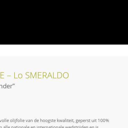
IE – Lo SMERALDO
nder”
lle olijfolie van de hoogste kwaliteit, geperst uit 100%
 alle nationale en internationale wedstrijden en is