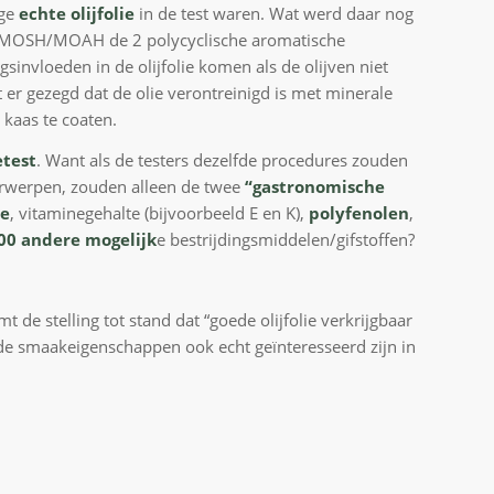
ige
echte olijfolie
in de test waren. Wat werd daar nog
op MOSH/MOAH de 2 polycyclische aromatische
invloeden in de olijfolie komen als de olijven niet
r gezegd dat de olie verontreinigd is met minerale
 kaas te coaten.
etest
. Want als de testers dezelfde procedures zouden
derwerpen, zouden alleen de twee
“gastronomische
te
, vitaminegehalte (bijvoorbeeld E en K),
polyfenolen
,
00 andere mogelijk
e bestrijdingsmiddelen/gifstoffen?
de stelling tot stand dat “goede olijfolie verkrijgbaar
t de smaakeigenschappen ook echt geïnteresseerd zijn in