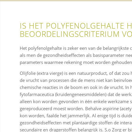
IS HET POLYFENOLGEHALTE H
BEOORDELINGSCRITERIUM VOO
Het polyfenolgehalte is zeker een van de belangrijkste c
als men de gezondheidseffecten als basisparameter nee
parameters waarmee rekening moet worden gehouden
Olijfolie (extra vierge) is een natuurproduct, of dat zou
de vrucht van processen die de mens niet kan beïnvloe
chemische reacties in de boom en ook in de vrucht. In 
fytofarmaceutica (kruidengeneesmiddelen) dat de werk
alleen kon worden gevonden in één enkele werkzame sto
gereproduceerd moest worden. Behalve aspirine (acetyls
kon worden, faalde het jammerlijk. Al enige tijd is duid
gezondheidseffecten met plantaardige stoffen de interac
secundaire en dragerstoffen belangrijk is. S.o Zorg er bij 