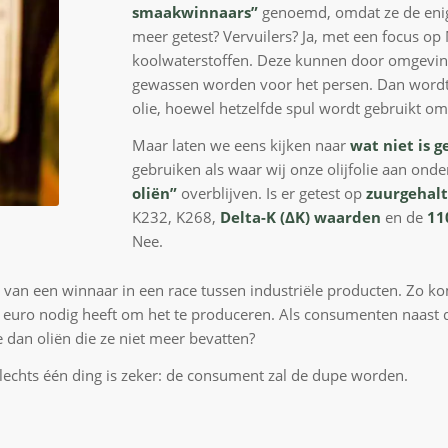
smaakwinnaars”
genoemd, omdat ze de en
meer getest? Vervuilers? Ja, met een focus 
koolwaterstoffen. Deze kunnen door omgevings
gewassen worden voor het persen. Dan wordt e
olie, hoewel hetzelfde spul wordt gebruikt om
Maar laten we eens kijken naar
wat niet is g
gebruiken als waar wij onze olijfolie aan on
oliën”
overblijven. Is er getest op
zuurgehal
K232, K268,
Delta-K (ΔΚ) waarden
en de
11
Nee.
an een winnaar in een race tussen industriële producten. Zo komt 
 6-7 euro nodig heeft om het te produceren. Als consumenten naas
e dan oliën die ze niet meer bevatten?
slechts één ding is zeker: de consument zal de dupe worden.