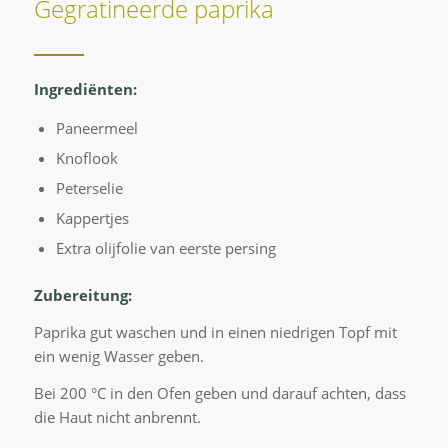
Gegratineerde paprika
Rez
mit
uns
Oli
Ingrediënten:
-
Paneermeel
Olij
MA
Knoflook
VER
Peterselie
BIO
Kappertjes
Leck
Extra olijfolie van eerste persing
Reze
mit
Zubereitung:
uns
Paprika gut waschen und in einen niedrigen Topf mit
Oliv
ein wenig Wasser geben.
?
Hier
Bei 200 °C in den Ofen geben und darauf achten, dass
sind
die Haut nicht anbrennt.
sie