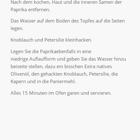
Nach dem kochen, Haut und die inneren Samen der
!
Paprika entfernen.
Regi
gesu
Das Wasser auf dem Boden des Topfes auf die Seiten
Geri
legen.
mit
Knoblauch und Petersilie kleinhacken.
Oliv
verfe
Legen Sie die Paprikaebenfalls in eine
ange
niedrige Auflaufform und geben Sie das Wasser hinzu
mit
beiseite stellen, dazu ein bisschen Extra natives
der
Olivenöl, den gehackten Knoblauch, Petersilie, die
beli
Kapern und in die Paniermehl.
Oliv
Alles 15 Minuten im Ofen garen und servieren.
Foca
Ingr
rece