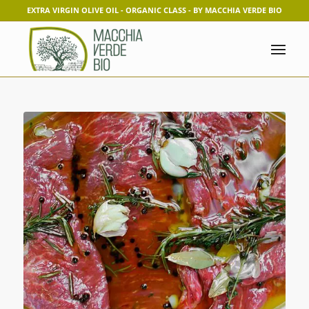
EXTRA VIRGIN OLIVE OIL - ORGANIC CLASS - BY MACCHIA VERDE BIO