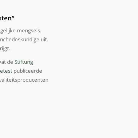
sten“
rgelijke mengsels.
anchedeskundige uit.
ijgt.
mvat de
Stiftung
lietest
publiceerde
aliteitsproducenten