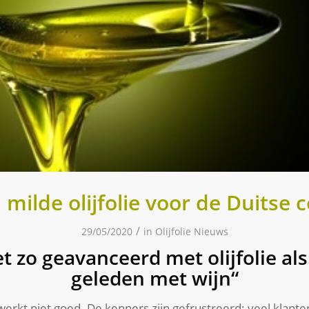
milde olijfolie voor de Duitse
/
29/05/2020
in
Olijfolie Nieuws
t zo geavanceerd met olijfolie als
geleden met wijn“
t werkt niet goed. De kenners zijn gefrustreerd: veel klan