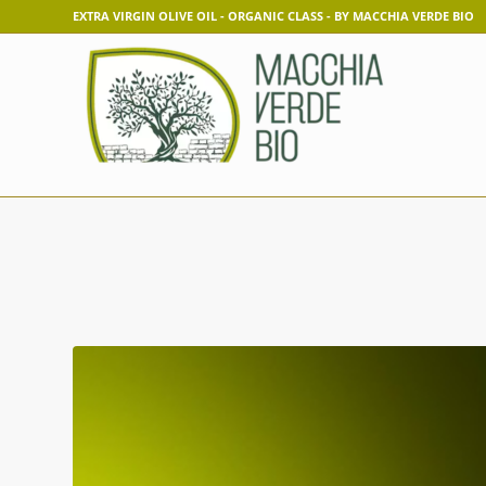
EXTRA VIRGIN OLIVE OIL - ORGANIC CLASS - BY MACCHIA VERDE BIO