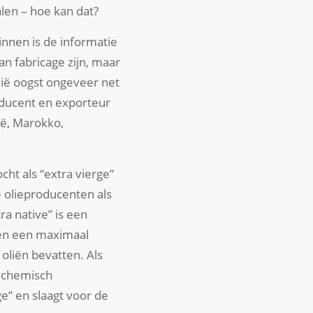
len – hoe kan dat?
innen is de informatie
van fabricage zijn, maar
lië oogst ongeveer net
roducent en exporteur
ië, Marokko,
ht als “extra vierge”
e olieproducenten als
a native” is een
 en een maximaal
oliën bevatten. Als
, chemisch
ge” en slaagt voor de