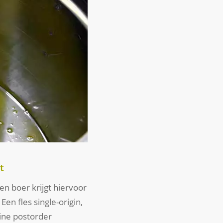
t
Een boer krijgt hiervoor
Een fles single-origin,
line postorder