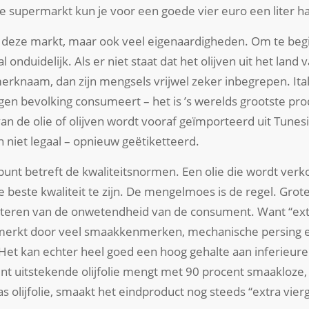
e supermarkt kun je voor een goede vier euro een liter ha
ver deze markt, maar ook veel eigenaardigheden. Om te beg
 onduidelijk. Als er niet staat dat het olijven uit het land 
merknaam, dan zijn mengsels vrijwel zeker inbegrepen. Ita
eigen bevolking consumeert – het is ’s werelds grootste p
 van de olie of olijven wordt vooraf geïmporteerd uit Tunes
n niet legaal – opnieuw geëtiketteerd.
t betreft de kwaliteitsnormen. Een olie die wordt verkoc
de beste kwaliteit te zijn. De mengelmoes is de regel. Grot
fiteren van de onwetendheid van de consument. Want “extr
enmerkt door veel smaakkenmerken, mechanische persing
Het kan echter heel goed een hoog gehalte aan inferieure 
ent uitstekende olijfolie mengt met 90 procent smaakloze
s olijfolie, smaakt het eindproduct nog steeds “extra vier