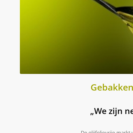
Gebakken 
„We zijn ne
De olijfolievrije mark