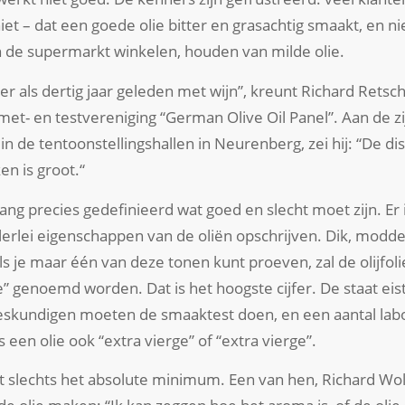
et – dat een goede olie bitter en grasachtig smaakt, en ni
 de supermarkt winkelen, houden van milde olie.
er als dertig jaar geleden met wijn”, kreunt Richard Retsch
et- en testvereniging “German Olive Oil Panel”. Aan de zij
in de tentoonstellingshallen in Neurenberg, zei hij: “De di
n is groot.“
ang precies gedefinieerd wat goed en slecht moet zijn. Er i
lerlei eigenschappen van de oliën opschrijven. Dik, modde
als je maar één van deze tonen kunt proeven, zal de olijfol
e” genoemd worden. Dat is het hoogste cijfer. De staat eist
deskundigen moeten de smaaktest doen, en een aantal l
een olie ook “extra vierge” of “extra vierge”.
at slechts het absolute minimum. Een van hen, Richard Woln