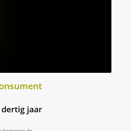
 consument
 dertig jaar
ten begrepen de