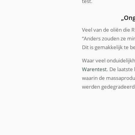
test.
„Ong
Veel van de oliën die R
“Anders zouden ze min
Dit is gemakkelijk te b
Waar veel onduidelijkh
Warentest
. De laatste
waarin de massaprodu
werden gedegradeerd 