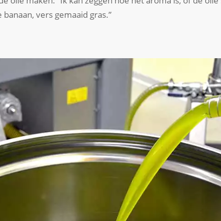
e olie maken: “Ik kan zeggen hoe het aroma is, of de olie 
 banaan, vers gemaaid gras.”