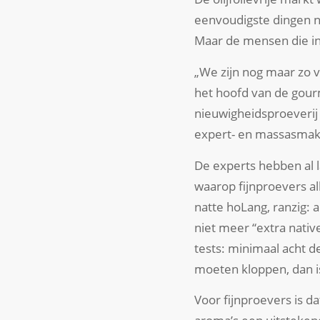
eenvoudigste dingen ni
Maar de mensen die in
„We zijn nog maar zo v
het hoofd van de gourm
nieuwigheidsproeverij 
expert- en massasmake
De experts hebben al l
waarop fijnproevers al
natte hoLang, ranzig: 
niet meer “extra nativ
tests: minimaal acht 
moeten kloppen, dan is 
Voor fijnproevers is d