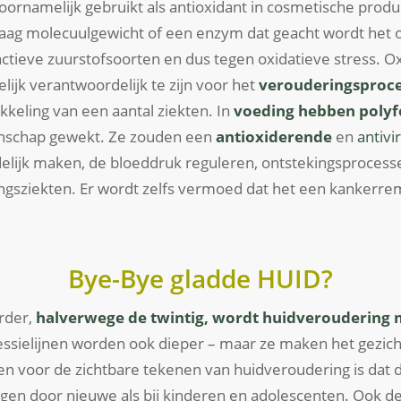
voornamelijk gebruikt als antioxidant in cosmetische produ
laag molecuulgewicht of een enzym dat geacht wordt het 
tieve zuurstofsoorten en dus tegen oxidatieve stress. Ox
lijk verantwoordelijk te zijn voor het
verouderingsproc
keling van een aantal ziekten. In
voeding hebben polyf
enschap gewekt. Ze zouden een
antioxiderende
en
antivi
adelijk maken, de bloeddruk reguleren, ontstekingsproce
ingsziekten. Er wordt zelfs vermoed dat het een kanker
Bye-Bye gladde HUID?
erder,
halverwege de twintig, wordt huidveroudering
xpressielijnen worden ook dieper – maar ze maken het gezic
en voor de zichtbare tekenen van huidveroudering is dat 
gen door nieuwe als bij kinderen en adolescenten. Ook d