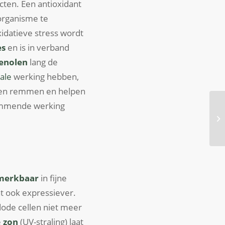
cten. Een antioxidant
organisme te
idatieve stress wordt
es
en is in verband
enolen
lang de
rale
werking hebben,
ssen remmen en helpen
remmende werking
 merkbaar
in fijne
ht ook expressiever.
dode cellen niet meer
e
zon
(UV-straling) laat