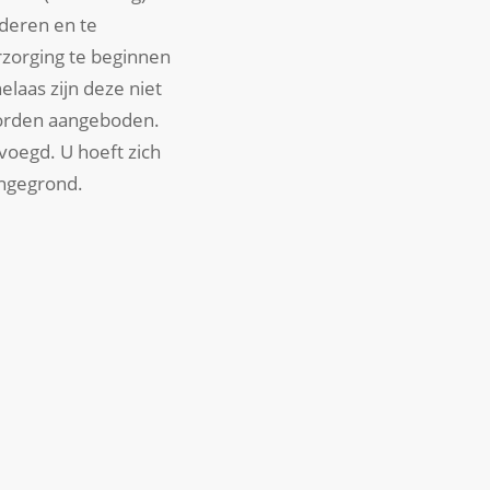
rderen en te
rzorging te beginnen
 helaas zijn deze niet
worden aangeboden.
voegd. U hoeft zich
ongegrond.