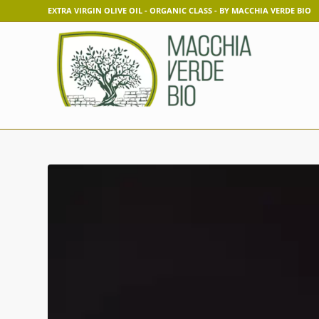
EXTRA VIRGIN OLIVE OIL - ORGANIC CLASS - BY MACCHIA VERDE BIO