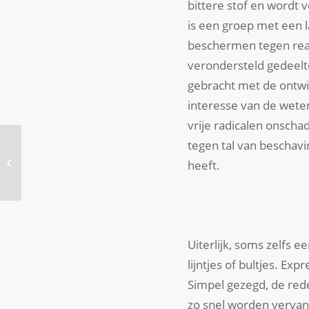
bittere stof en wordt 
is een groep met een 
beschermen tegen reac
verondersteld gedeelte
gebracht met de ontwik
interesse van de wet
vrije radicalen onsch
tegen tal van beschav
Vet door vetten?
heeft.
Uiterlijk, soms zelfs e
lijntjes of bultjes. E
Simpel gezegd, de red
zo snel worden vervan