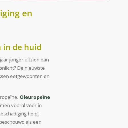
iging en
 in de huid
aar jonger uitzien dan
onlicht? De nieuwste
ussen eetgewoonten en
europeïne.
Oleuropeïne
omen vooral voor in
beschadiging helpt
 beschouwd als een