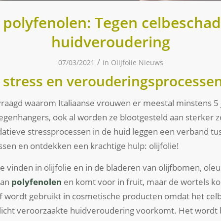
ie polyfenolen: Tegen celbeschad
huidveroudering
/
07/03/2021
in
Olijfolie Nieuws
 stress en verouderingsprocessen
evraagd waarom Italiaanse vrouwen er meestal minstens 5 j
genhangers, ook al worden ze blootgesteld aan sterker z
atieve stressprocessen in de huid leggen een verband t
en en ontdekken een krachtige hulp: olijfolie!
 te vinden in olijfolie en in de bladeren van olijfbomen, ol
van
polyfenolen
en komt voor in fruit, maar de wortels k
of wordt gebruikt in cosmetische producten omdat het cel
 licht veroorzaakte huidveroudering voorkomt. Het wordt