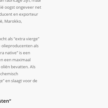
van fabricage zijn, maar
lië oogst ongeveer net
roducent en exporteur
ië, Marokko,
ht als “extra vierge”
e olieproducenten als
a native” is een
 en een maximaal
oliën bevatten. Als
, chemisch
ge” en slaagt voor de
sten“