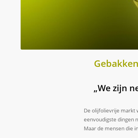
Gebakken 
„We zijn ne
De olijfolievrije mark
eenvoudigste dingen ni
Maar de mensen die in