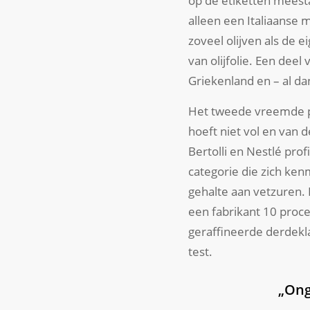
op de etiketten meestal
alleen een Italiaanse 
zoveel olijven als de 
van olijfolie. Een deel
Griekenland en – al da
Het tweede vreemde pun
hoeft niet vol en van 
Bertolli en Nestlé pro
categorie die zich k
gehalte aan vetzuren. 
een fabrikant 10 proc
geraffineerde derdekla
test.
„Ong