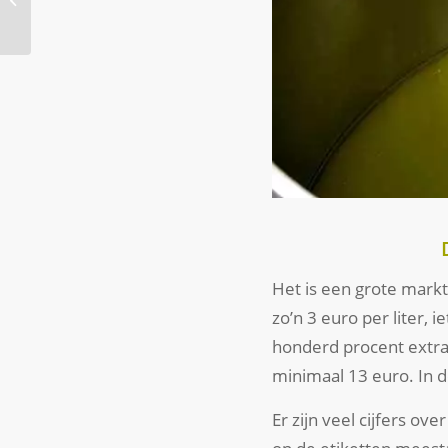
De beste tips voor grill
& ba...
Het is een grote markt. 
zo’n 3 euro per liter, i
honderd procent extra 
minimaal 13 euro. In d
Er zijn veel cijfers o