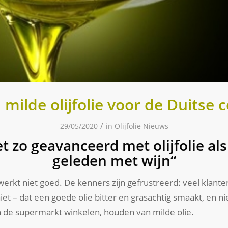
milde olijfolie voor de Duitse
/
29/05/2020
in
Olijfolie Nieuws
t zo geavanceerd met olijfolie als
geleden met wijn“
t werkt niet goed. De kenners zijn gefrustreerd: veel klan
et – dat een goede olie bitter en grasachtig smaakt, en ni
 de supermarkt winkelen, houden van milde olie.