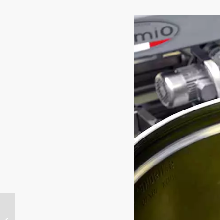
Het geheim van goede
barbecue marinades!