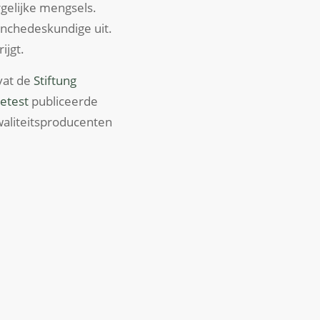
rgelijke mengsels.
anchedeskundige uit.
ijgt.
mvat de
Stiftung
lietest
publiceerde
aliteitsproducenten