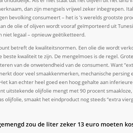
 onduidelijk. Als er niet staat dat het olijven uit het land 
merknaam, dan zijn mengsels vrijwel zeker inbegrepen. Ita
eigen bevolking consumeert – het is ’s werelds grootste p
 van de olie of olijven wordt vooraf geïmporteerd uit Tunes
n niet legaal – opnieuw geëtiketteerd.
t betreft de kwaliteitsnormen. Een olie die wordt verkoc
de beste kwaliteit te zijn. De mengelmoes is de regel. Grot
fiteren van de onwetendheid van de consument. Want “extr
enmerkt door veel smaakkenmerken, mechanische persing
Het kan echter heel goed een hoog gehalte aan inferieure 
ent uitstekende olijfolie mengt met 90 procent smaakloze
s olijfolie, smaakt het eindproduct nog steeds “extra vier
emengd zou de liter zeker 13 euro moeten ko