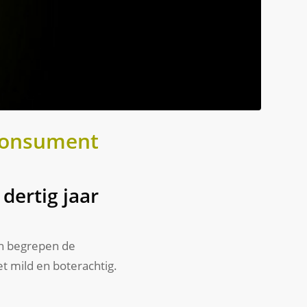
 consument
 dertig jaar
ten begrepen de
et mild en boterachtig.