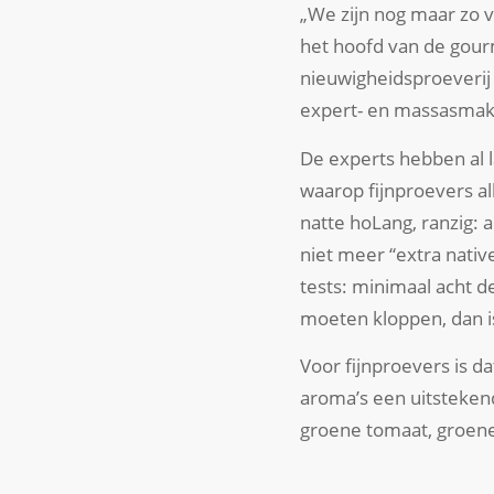
„We zijn nog maar zo v
het hoofd van de gourm
nieuwigheidsproeverij 
expert- en massasmake
De experts hebben al l
waarop fijnproevers al
natte hoLang, ranzig: 
niet meer “extra nativ
tests: minimaal acht 
moeten kloppen, dan is 
Voor fijnproevers is d
aroma’s een uitstekend
groene tomaat, groene