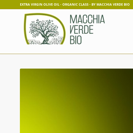
EXTRA VIRGIN OLIVE OIL - ORGANIC CLASS - BY MACCHIA VERDE BIO