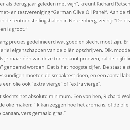
er als dertig jaar geleden met wijn”, kreunt Richard Retsch
et- en testvereniging “German Olive Oil Panel”. Aan de zij
in de tentoonstellingshallen in Neurenberg, zei hij: “De di
n is groot.“
ang precies gedefinieerd wat goed en slecht moet zijn. Er i
lerlei eigenschappen van de oliën opschrijven. Dik, modde
als je maar één van deze tonen kunt proeven, zal de olijfol
e” genoemd worden. Dat is het hoogste cijfer. De staat eist
deskundigen moeten de smaaktest doen, en een aantal l
een olie ook “extra vierge” of “extra vierge”.
at slechts het absolute minimum. Een van hen, Richard Woln
e olie maken: “Ik kan zeggen hoe het aroma is, of de olie 
 banaan, vers gemaaid gras.”